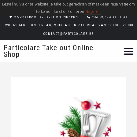
Bestel nu via onze website je take out gerechten of maak een reservatie om
te komen lunchen/ dineren
Negeren
MOONSTRAAT 60, 2018 ANTWERPEN
+32 (0)472 59 11 29
WOENSDAG, DONDERDAG, VRIJDAG EN ZATERDAG VAN 09U30 - 21U30
CONTACT@PARTICOLARE.BE
Particolare Take-out Online
Shop