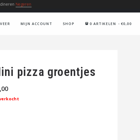
/ dineren
Negeren
AG VAN 09U30 - 21U30
CONTACT@PARTICOLARE.BE
RVEER
MIJN ACCOUNT
SHOP
0 ARTIKELEN
€0,00
ini pizza groentjes
,00
verkocht