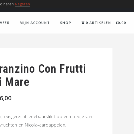
/ dineren
Negeren
AG VAN 09U30 - 21U30
CONTACT@PARTICOLARE.BE
RVEER
MIJN ACCOUNT
SHOP
0 ARTIKELEN
€0,00
ranzino Con Frutti
i Mare
6,00
fijn visgerecht: zeebaarsfilet op een bedje van
vruchten en Nicola-aardappelen.